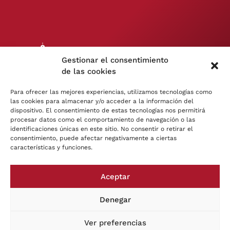
Plaza
Gestionar el consentimiento
Encarnación
de las cookies
s/n
Para ofrecer las mejores experiencias, utilizamos tecnologías como
Jerez de la
las cookies para almacenar y/o acceder a la información del
Frontera, Cádiz
dispositivo. El consentimiento de estas tecnologías nos permitirá
(España)
procesar datos como el comportamiento de navegación o las
identificaciones únicas en este sitio. No consentir o retirar el
consentimiento, puede afectar negativamente a ciertas
Tfno: 662 187
características y funciones.
511
catjerez@artisplendore.com
Aceptar
Denegar
Ver preferencias